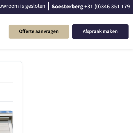
owroom is gesloten
Soesterberg
+31 (0)346 351 179
Offerte aanvragen
Afspraak maken