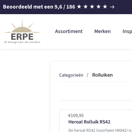
Beoordeeld met een
9,6
/ 186
★
★
★
★
★
Assortiment
Merken
Insp
Categorieën
/
Rolluiken
€109,95
Heroal Rolluik RS42
De heroal RS42 (voorheen HK842) is