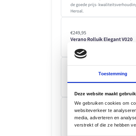
de goede prijs- kwaliteitsverhoudin
Heroal.
€249,95
Verano Rolluik Elegant V020
€209,95
Toestemming
Verano Rolluik Space V010
Deze website maakt gebruik
We gebruiken cookies om cont
€259,95
websiteverkeer te analyseren
Verano Rolluik Steady V030
media, adverteren en analys
Met de Verano Steady V030 kies je v
verstrekt of die ze hebben v
uitstraling die perfect aansluit bij i