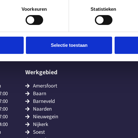
Voorkeuren
Statistieken
Selectie toestaan
Werkgebied
n
Amersfoort
7:00
Baarn
7:00
Barneveld
7:00
Naarden
7:00
Nieuwegein
4:00
Nijkerk
n
Soest