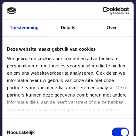
+31 (0)346 351 179
contact@erpezonwering.nl
Volg ons
Toestemming
Details
Over
Facebook
Deze website maakt gebruik van cookies
Openingstijden
We gebruiken cookies om content en advertenties te
Maandag
Gesloten
personaliseren, om functies voor social media te bieden
en om ons websiteverkeer te analyseren. Ook delen we
Dinsdag
10:00 - 17:00
informatie over uw gebruik van onze site met onze
Woensdag
10:00 - 17:00
partners voor social media, adverteren en analyse. Deze
Donderdag
10:00 - 17:00
partners kunnen deze gegevens combineren met andere
Vrijdag
10:00 - 17:00
informatie die u aan ze heeft verstrekt of die ze hebben
Zaterdag
10:00 - 14:00
verzameld op basis van uw gebruik van hun services.
Zondag
Gesloten
Toestemmingsselectie
Werkgebied
Noodzakelijk