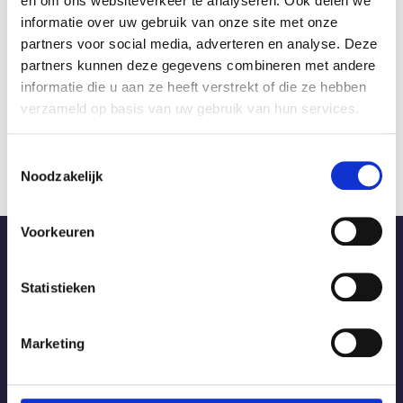
Wij van Erpé Zonwering Nieuwegein houden er een
en om ons websiteverkeer te analyseren. Ook delen we
bedrijfsfilosofie op na die u en uw wensen centraal
informatie over uw gebruik van onze site met onze
stellen. Dat betekent dat wij flexibel zijn en denken
partners voor social media, adverteren en analyse. Deze
partners kunnen deze gegevens combineren met andere
vanuit uw wensen en niet vanuit onze producten. Bij
informatie die u aan ze heeft verstrekt of die ze hebben
uw wensen zoeken wij het beste product op het
verzameld op basis van uw gebruik van hun services.
gebied van zonwering. Wij adviseren u helder over de
mogelijkheden.
Toestemmingsselectie
Noodzakelijk
Voorkeuren
Contact
Statistieken
Erpé Zonwering
Sterrenbergweg 7
Marketing
3769 BS Soesterberg
+31 (0)346 351 179