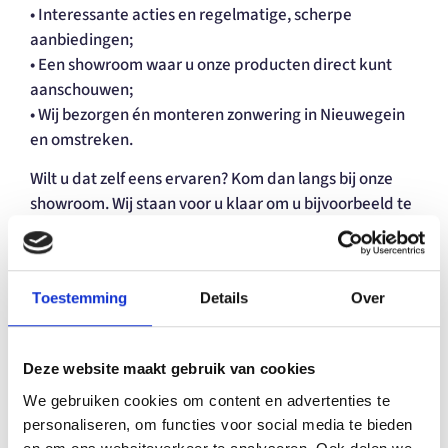
• Interessante acties en regelmatige, scherpe
aanbiedingen;
• Een showroom waar u onze producten direct kunt
aanschouwen;
• Wij bezorgen én monteren zonwering in Nieuwegein
en omstreken.
Wilt u dat zelf eens ervaren? Kom dan langs bij onze
showroom. Wij staan voor u klaar om u bijvoorbeeld te
helpen bij uw keuze tussen binnenzonwering,
buitenzonwering of gordijnen. Heeft u al een
voorkeur? Wij geven direct een impressie van het
Toestemming
Details
Over
eindresultaat.
KIES UW EIGEN ZONWERING IN
Deze website maakt gebruik van cookies
NIEUWEGEIN
We gebruiken cookies om content en advertenties te
personaliseren, om functies voor social media te bieden