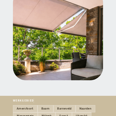
WERKGEBIED
Amersfoort
Baarn
Barneveld
Naarden
Nieuwegein
Nijkerk
Soest
Utrecht