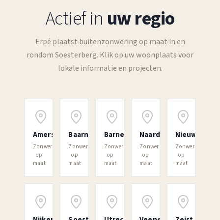
Actief in
uw regio
Erpé plaatst buitenzonwering op maat in en
rondom Soesterberg. Klik op uw woonplaats voor
lokale informatie en projecten.
Amersfoort
Baarn
Barneveld
Naarden
Nieuwegein
Zonwering
Zonwering
Zonwering
Zonwering
Zonwering
op
op
op
op
op
maat
maat
maat
maat
maat
Nijkerk
Soest
Utrecht
Veenendaal
Zeist