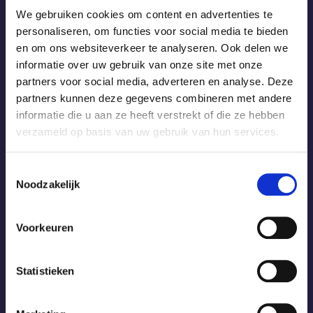
We gebruiken cookies om content en advertenties te
personaliseren, om functies voor social media te bieden
Aanvragen
en om ons websiteverkeer te analyseren. Ook delen we
ADVIES
informatie over uw gebruik van onze site met onze
partners voor social media, adverteren en analyse. Deze
partners kunnen deze gegevens combineren met andere
Vraag vrijblijvend advies aan en één
informatie die u aan ze heeft verstrekt of die ze hebben
Van onze zonweringsspecialisten neemt
verzameld op basis van uw gebruik van hun services.
Contact met je op.
Toestemmingsselectie
Noodzakelijk
OFFERTE AANVRAGEN
Voorkeuren
Hallo, mijn naam is:
Statistieken