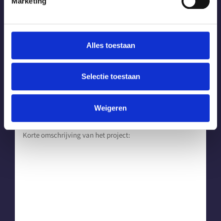
Marketing
Je kan me bereiken op:
Alles toestaan
Of via:
Selectie toestaan
Weigeren
Ik heb hulp nodig met: