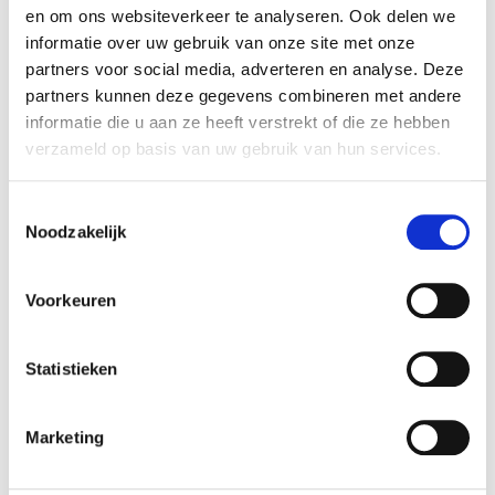
en om ons websiteverkeer te analyseren. Ook delen we
materialen, en onze ervaren monteurs zorgen ervoor
informatie over uw gebruik van onze site met onze
dat ze perfect worden geïnstalleerd. Of je nu kiest
partners voor social media, adverteren en analyse. Deze
voor traditionele rolluiken of onze innovatieve
partners kunnen deze gegevens combineren met andere
rolluiken op zonne-energie, wij garanderen een
informatie die u aan ze heeft verstrekt of die ze hebben
oplossing op maat die aansluit bij jouw wensen en de
verzameld op basis van uw gebruik van hun services.
behoeften van jouw woning.
In onze showroom in Soesterberg kun je onze rolluiken
Toestemmingsselectie
Noodzakelijk
zelf komen bekijken en ervaren. Onze deskundige
adviseurs staan voor je klaar om je te helpen bij het
maken van de juiste keuze.
Voorkeuren
Deel:
Statistieken
Marketing