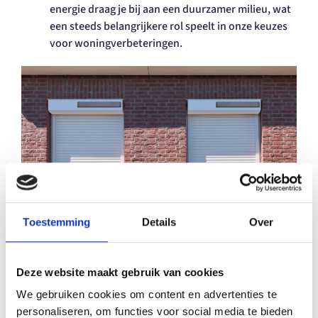
energie draag je bij aan een duurzamer milieu, wat
een steeds belangrijkere rol speelt in onze keuzes
voor woningverbeteringen.
Toestemming
Details
Over
Erpé Zonwering: Kwaliteit en Service op Maat
Deze website maakt gebruik van cookies
Wanneer je kiest voor rolluiken bij Erpé Zonwering,
We gebruiken cookies om content en advertenties te
kies je voor meer dan alleen een product. Onze
personaliseren, om functies voor social media te bieden
rolluiken worden gemaakt van hoogwaardige