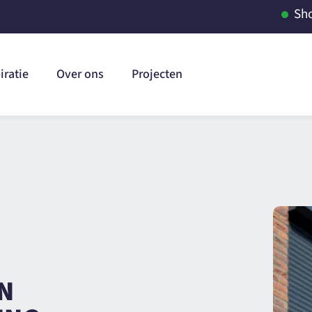
Sh
iratie
Over ons
Projecten
IN