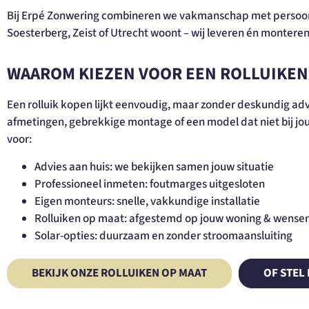
Bij Erpé Zonwering combineren we vakmanschap met persoonlij
Soesterberg, Zeist of Utrecht woont – wij leveren én monteren
WAAROM KIEZEN VOOR EEN ROLLUIKEN 
Een rolluik kopen lijkt eenvoudig, maar zonder deskundig advi
afmetingen, gebrekkige montage of een model dat niet bij jouw
voor:
Advies aan huis: we bekijken samen jouw situatie
Professioneel inmeten: foutmarges uitgesloten
Eigen monteurs: snelle, vakkundige installatie
Rolluiken op maat: afgestemd op jouw woning & wense
Solar-opties: duurzaam en zonder stroomaansluiting
BEKIJK ONZE ROLLUIKEN OP MAAT
OF STEL