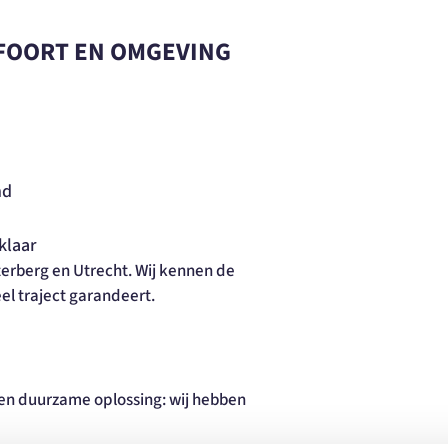
SFOORT EN OMGEVING
:
nd
klaar
sterberg en Utrecht. Wij kennen de
el traject garandeert.
 een duurzame oplossing: wij hebben