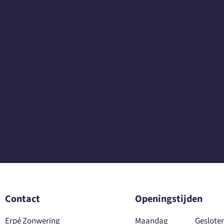
Contact
Openingstijden
Erpé Zonwering
Maandag
Geslote