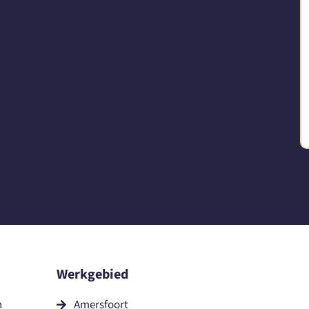
Werkgebied
n
Amersfoort