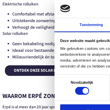
Elektrische rolluiken
Comfortabel met afstandsbediening of schakelaar
Uitstekende zonwering en isolatie
Toestemming
Verhoogt de veiligheid van je woning
Solar rolluiken
Deze website maakt gebruik
Geen bekabeling nodig – werkt op zonne-energie
We gebruiken cookies om cont
Ideaal voor bestaande woningen of renovaties
websiteverkeer te analyseren
Milieuvriendelijk én toekomstgericht
media, adverteren en analys
verstrekt of die ze hebben v
ONTDEK ONZE SOLAR ROLLUIKEN
Toestemmingsselectie
Noodzakelijk
WAAROM ERPÉ ZONWERING?
Erpé is al meer dan 20 jaar specialist in zonwering. Vanuit S