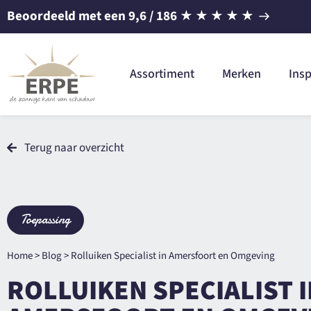
Beoordeeld met een
9,6
/ 186
★
★
★
★
★
Assortiment
Merken
Insp
Terug naar overzicht
Toepassing
Home
>
Blog
>
Rolluiken Specialist in Amersfoort en Omgeving
ROLLUIKEN SPECIALIST 