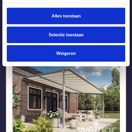
Beste merk knikarmscherm:
kwaliteit en keuze
Alles toestaan
Lees meer
Selectie toestaan
Weigeren