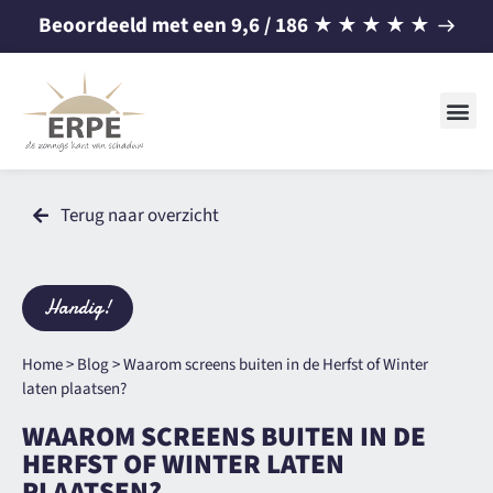
Beoordeeld met een
9,6
/ 186
★
★
★
★
★
Terug naar overzicht
Handig!
Home
>
Blog
>
Waarom screens buiten in de Herfst of Winter
laten plaatsen?
WAAROM SCREENS BUITEN IN DE
HERFST OF WINTER LATEN
PLAATSEN?